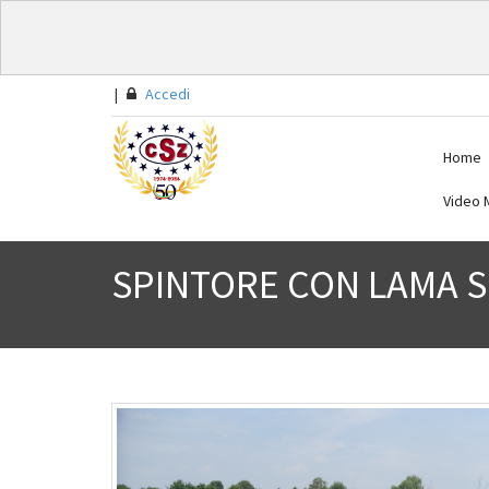
|
Accedi
Home
Video M
SPINTORE CON LAMA S