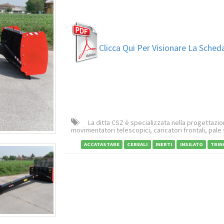
Clicca Qui Per Visionare La Sche
La ditta CSZ è specializzata nella progettazion
movimentatori telescopici, caricatori frontali, pale
ACCATASTARE
CEREALI
INERTI
INSILATO
TRIN