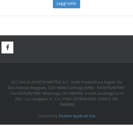
Leggi tutto
CSZ SAS DI ZAVATTA MATTEO & C. Sede Produttiva e legale: Via
Don Antonio Reggiani, 22/A 46044 Cerlongo (MN)) - Tel 0376/607097
- Fax 0376/607900 -WhatsApp 334.7000400 e-mail:zavatta@csz.it-
PEC : csz.sas@pec.it - C.F./ P.IVA: 02788410203 -CODICE SDI
:7HE8RN5
Created by
Sistemi Applicati Sas